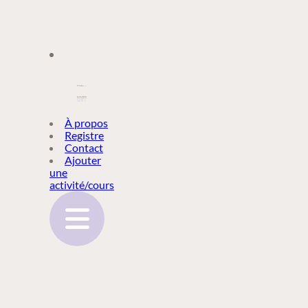
À PROPOS
À propos
Registre
Contact
REGISTRE
Ajouter
une
activité/cours
CONTACT
AJOUTER
UNE
ACTIVITÉ/COURS