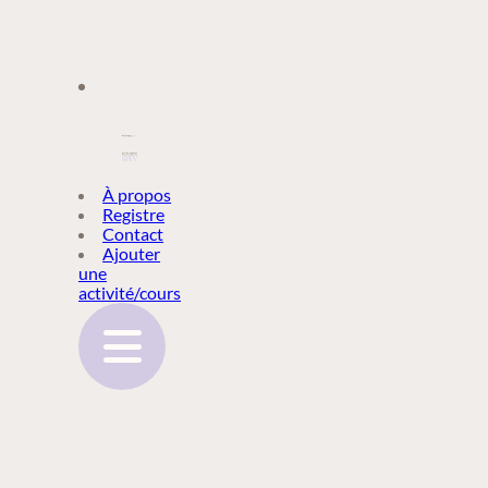
À PROPOS
À propos
Registre
Contact
REGISTRE
Ajouter
une
activité/cours
CONTACT
AJOUTER
UNE
ACTIVITÉ/COURS