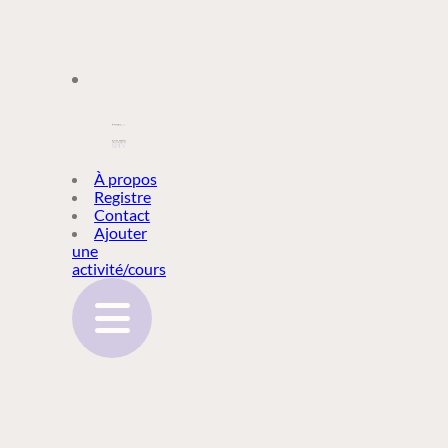
À PROPOS
À propos
Registre
Contact
REGISTRE
Ajouter
une
activité/cours
CONTACT
AJOUTER
UNE
ACTIVITÉ/COURS