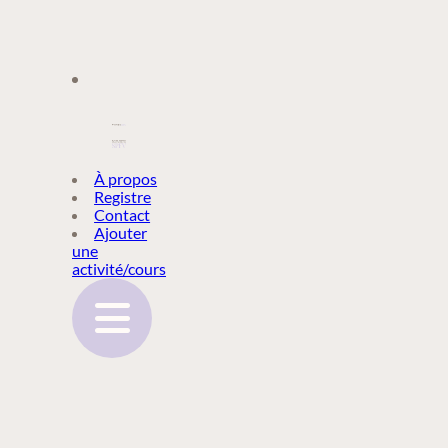
À PROPOS
À propos
Registre
Contact
REGISTRE
Ajouter
une
activité/cours
CONTACT
AJOUTER
UNE
ACTIVITÉ/COURS