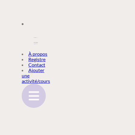
À PROPOS
À propos
Registre
Contact
REGISTRE
Ajouter
une
activité/cours
CONTACT
AJOUTER
UNE
ACTIVITÉ/COURS