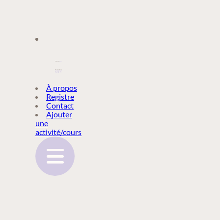
À PROPOS
À propos
Registre
Contact
REGISTRE
Ajouter
une
activité/cours
CONTACT
AJOUTER
UNE
ACTIVITÉ/COURS