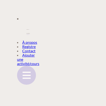
À PROPOS
À propos
Registre
Contact
REGISTRE
Ajouter
une
activité/cours
CONTACT
AJOUTER
UNE
ACTIVITÉ/COURS