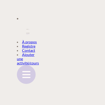
À PROPOS
À propos
Registre
Contact
REGISTRE
Ajouter
une
activité/cours
CONTACT
AJOUTER
UNE
ACTIVITÉ/COURS