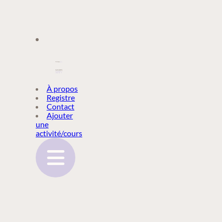
À PROPOS
À propos
Registre
Contact
REGISTRE
Ajouter
une
activité/cours
CONTACT
AJOUTER
UNE
ACTIVITÉ/COURS