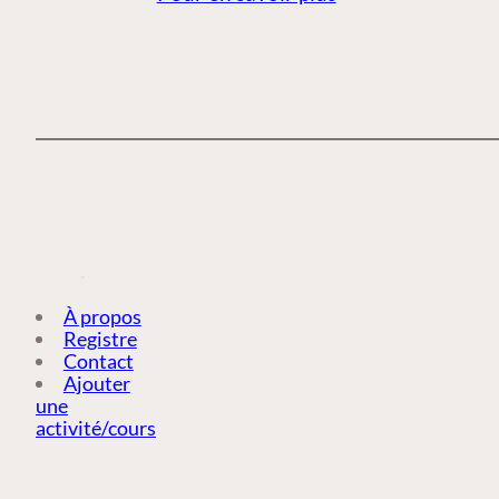
À propos
Registre
Contact
Ajouter
une
activité/cours