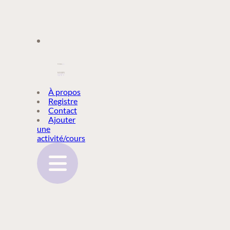
À PROPOS
À propos
Registre
Contact
REGISTRE
Ajouter
une
activité/cours
CONTACT
AJOUTER
UNE
ACTIVITÉ/COURS