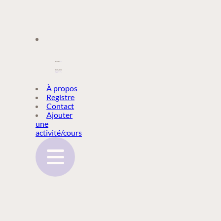
À PROPOS
À propos
Registre
Contact
REGISTRE
Ajouter
une
activité/cours
CONTACT
AJOUTER
UNE
ACTIVITÉ/COURS