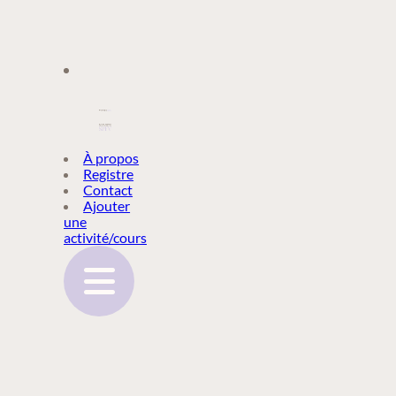
À PROPOS
À propos
Registre
Contact
REGISTRE
Ajouter
une
activité/cours
CONTACT
AJOUTER
UNE
ACTIVITÉ/COURS