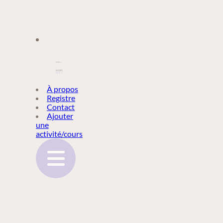
À PROPOS
À propos
Registre
Contact
REGISTRE
Ajouter
une
activité/cours
CONTACT
AJOUTER
UNE
ACTIVITÉ/COURS