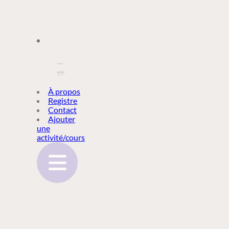
À PROPOS
À propos
Registre
Contact
REGISTRE
Ajouter
une
activité/cours
CONTACT
AJOUTER
UNE
ACTIVITÉ/COURS