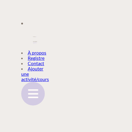
À PROPOS
À propos
Registre
Contact
REGISTRE
Ajouter
une
activité/cours
CONTACT
AJOUTER
UNE
ACTIVITÉ/COURS