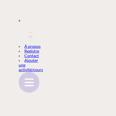
À PROPOS
À propos
Registre
Contact
REGISTRE
Ajouter
une
activité/cours
CONTACT
AJOUTER
UNE
ACTIVITÉ/COURS