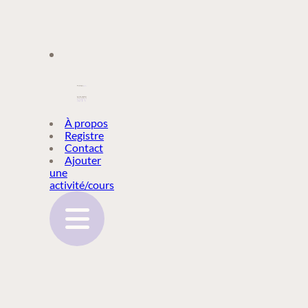
À PROPOS
À propos
Registre
Contact
REGISTRE
Ajouter
une
activité/cours
CONTACT
AJOUTER
UNE
ACTIVITÉ/COURS