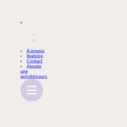
À PROPOS
À propos
Registre
Contact
REGISTRE
Ajouter
une
activité/cours
CONTACT
AJOUTER
UNE
ACTIVITÉ/COURS