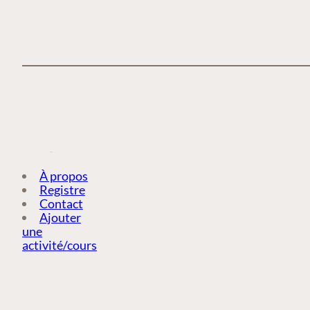
À propos
Registre
Contact
Ajouter
une
activité/cours