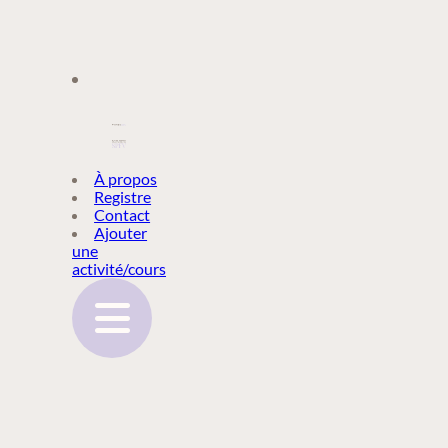
À PROPOS
À propos
Registre
Contact
REGISTRE
Ajouter
une
activité/cours
CONTACT
AJOUTER
UNE
ACTIVITÉ/COURS