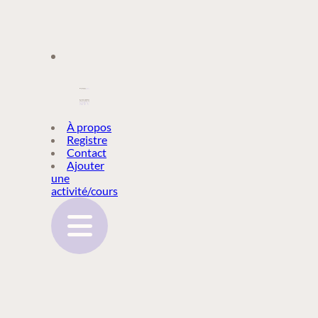
À PROPOS
À propos
Registre
Contact
REGISTRE
Ajouter
une
activité/cours
CONTACT
AJOUTER
UNE
ACTIVITÉ/COURS