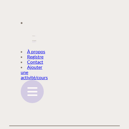
À PROPOS
À propos
Registre
Contact
REGISTRE
Ajouter
une
activité/cours
CONTACT
AJOUTER
UNE
ACTIVITÉ/COURS