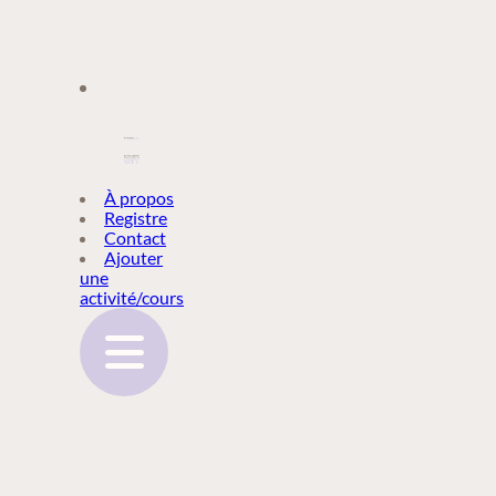
À PROPOS
À propos
Registre
Contact
REGISTRE
Ajouter
une
activité/cours
CONTACT
AJOUTER
UNE
ACTIVITÉ/COURS