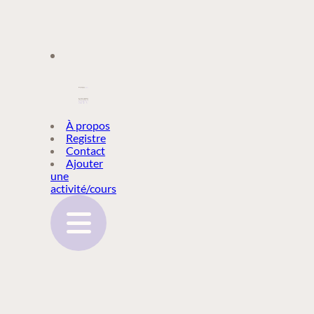
À PROPOS
À propos
Registre
Contact
REGISTRE
Ajouter
une
activité/cours
CONTACT
AJOUTER
UNE
ACTIVITÉ/COURS