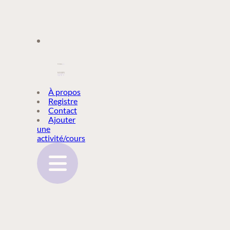
À PROPOS
À propos
Registre
Contact
REGISTRE
Ajouter
une
activité/cours
CONTACT
AJOUTER
UNE
ACTIVITÉ/COURS