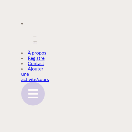
À PROPOS
À propos
Registre
Contact
REGISTRE
Ajouter
une
activité/cours
CONTACT
AJOUTER
UNE
ACTIVITÉ/COURS